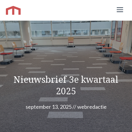
Ga
Me
naar
de
inhoud
Nieuwsbrief 3e kwartaal
2025
september 13, 2025
//
webredactie