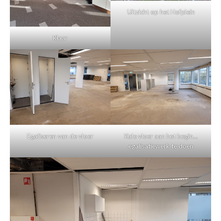
Uitzicht op het Hofplein
Klaar
Egaliseren van de vloer
Kale vloer aan het begin…
egalisatiewerk te doen