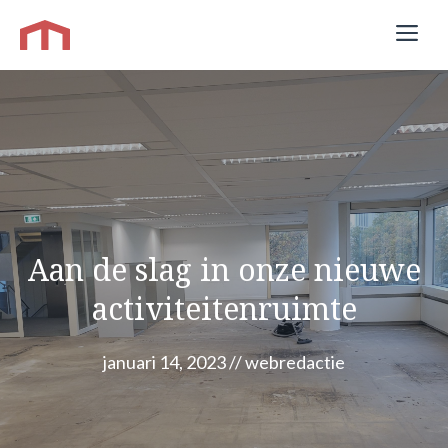
Ga
Me
naar
de
inhoud
Aan de slag in onze nieuwe
activiteitenruimte
januari 14, 2023
//
webredactie