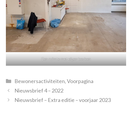
Een ruimte met eigen keuken
Categorieën
Bewonersactiviteiten
,
Voorpagina
Nieuwsbrief 4 – 2022
Nieuwsbrief – Extra editie – voorjaar 2023